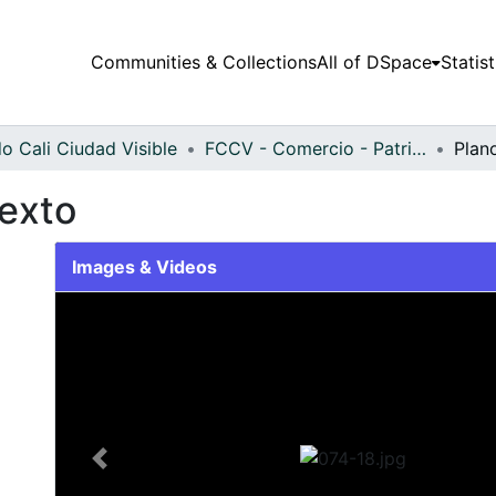
Communities & Collections
All of DSpace
Statist
o Cali Ciudad Visible
FCCV - Comercio - Patrimonial
Plan
exto
Images & Videos
Slide 1 of 1
Previous