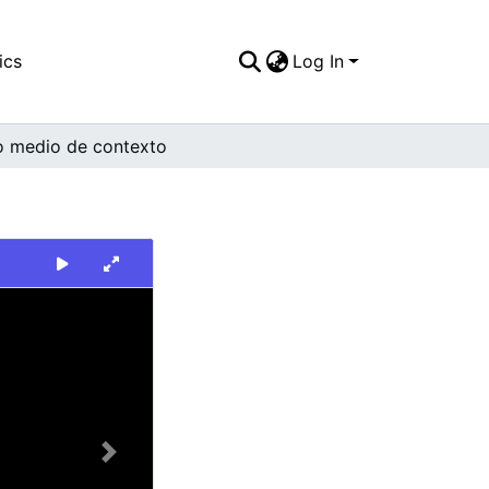
ics
Log In
o medio de contexto
Next