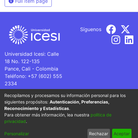
Full item page
Síguenos
Universidad Icesi: Calle
18 No. 122-135
Pance, Cali - Colombia
Teléfono: +57 (602) 555
2334
ventanillaunica@icesi.edu.co
Recopilamos y procesamos su información personal para los
siguientes propósitos:
Autenticación, Preferencias,
La Universidad Icesi es una Institución de Educación
Reconocimiento y Estadísticas
.
Superior que se encuentra sujeta a inspección y vigilancia
Para obtener más información, lea nuestra
política de
por parte del Ministerio de Educación Nacional.
privacidad
.
Cookie
Privacy
End User
Send
Personalizar
Rechazar
Aceptar