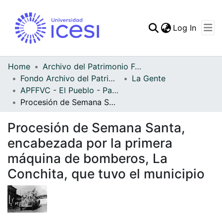
(curren
Log In
Communities & Collec
All of DSpace
Home
Archivo del Patrimonio Fotográfico y Fílmico del Valle del Cauca
Fondo Archivo del Patrimonio Fotográfico y Fílmico del Valle del Cauca
La Gente
Statistics
APFFVC - El Pueblo - Patrimonial
Procesión de Semana Santa, encabezada por la primera máquina de bomberos, La Conchita, que tuvo el municipio
Procesión de Semana Santa,
encabezada por la primera
máquina de bomberos, La
Conchita, que tuvo el municipio