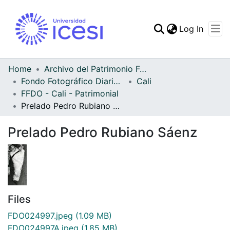
(curren
Log In
Communities & Collec
All of DSpace
Home
Archivo del Patrimonio Fotográfico y Fílmico del Valle del Cauca
Fondo Fotográfico Diario Occidente
Cali
Statistics
FFDO - Cali - Patrimonial
Prelado Pedro Rubiano Sáenz
Prelado Pedro Rubiano Sáenz
Files
FDO024997.jpeg
(1.09 MB)
FDO024997A.jpeg
(1.85 MB)