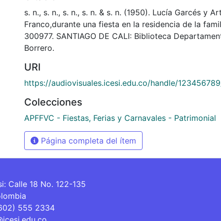
s. n., s. n., s. n., s. n. & s. n. (1950). Lucía Garcés y 
Franco,durante una fiesta en la residencia de la fami
300977. SANTIAGO DE CALI: Biblioteca Departament
Borrero.
URI
https://audiovisuales.icesi.edu.co/handle/12345678
Colecciones
APFFVC - Fiestas, Ferias y Carnavales - Patrimonial
Página completa del ítem
si: Calle 18 No. 122-135
olombia
(602) 555 2334
@icesi.edu.co