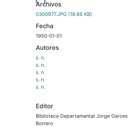
Archivos
0300977.JPG
(18.66 KB)
Fecha
1950-01-01
Autores
s. n.
s. n.
s. n.
s. n.
s. n.
Editor
Biblioteca Departamental Jorge Garces
Borrero