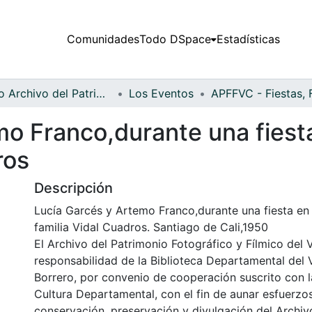
Comunidades
Todo DSpace
Estadísticas
Fondo Archivo del Patrimonio Fotográfico y Fílmico del Valle del Cauca
Los Eventos
o Franco,durante una fiesta
ros
Descripción
Lucía Garcés y Artemo Franco,durante una fiesta en l
familia Vidal Cuadros. Santiago de Cali,1950
El Archivo del Patrimonio Fotográfico y Fílmico del 
responsabilidad de la Biblioteca Departamental del 
Borrero, por convenio de cooperación suscrito con l
Cultura Departamental, con el fin de aunar esfuerzo
conservación, preservación y divulgación del Archivo