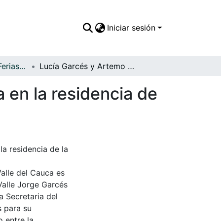
Iniciar sesión
APFFVC - Fiestas, Ferias y Carnavales - Patrimonial
Lucía Garcés y Artemo Franco,durante una fiesta en la residencia de la familia Vidal Cuadros
 en la residencia de
a residencia de la
Valle del Cauca es
Valle Jorge Garcés
a Secretaria del
s para su
 entre la