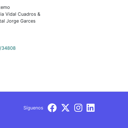
Artemo
lia Vidal Cuadros &
al Jorge Garces
9/34808
Síguenos