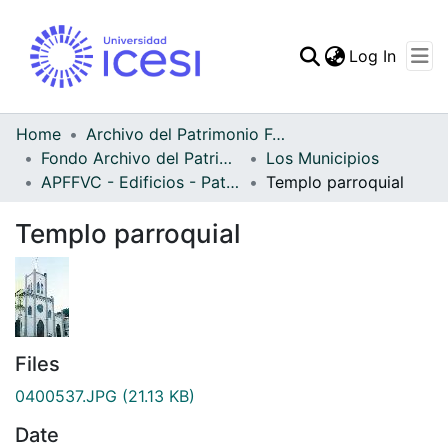
(curren
Log In
Communities & Collec
All of DSpace
Home
Archivo del Patrimonio Fotográfico y Fílmico del Valle del Cauca
Fondo Archivo del Patrimonio Fotográfico y Fílmico del Valle del Cauca
Los Municipios
Statistics
APFFVC - Edificios - Patrimonial
Templo parroquial
Templo parroquial
Files
0400537.JPG
(21.13 KB)
Date