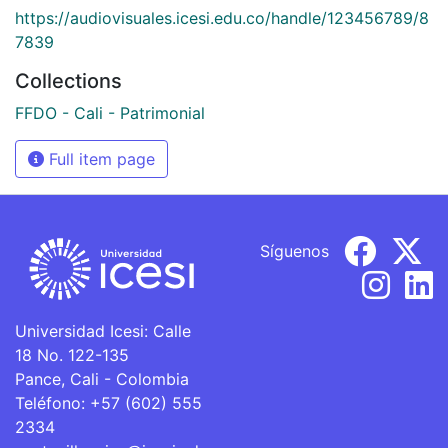
https://audiovisuales.icesi.edu.co/handle/123456789/8
7839
Collections
FFDO - Cali - Patrimonial
Full item page
Síguenos
Universidad Icesi: Calle
18 No. 122-135
Pance, Cali - Colombia
Teléfono: +57 (602) 555
2334