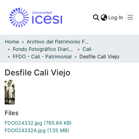
(curren
Log In
Communities & Collec
All of DSpace
Home
Archivo del Patrimonio Fotográfico y Fílmico del Valle del Cauca
Fondo Fotográfico Diario Occidente
Cali
Statistics
FFDO - Cali - Patrimonial
Desfile Cali Viejo
Desfile Cali Viejo
Files
FDO024332.jpg
(765.64 KB)
FDO024332A.jpg
(1.35 MB)