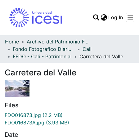
(curren
Log In
Communities & Collec
All of DSpace
Home
Archivo del Patrimonio Fotográfico y Fílmico del Valle del Cauca
Fondo Fotográfico Diario Occidente
Cali
Statistics
FFDO - Cali - Patrimonial
Carretera del Valle
Carretera del Valle
Files
FDO016873.jpg
(2.2 MB)
FDO016873A.jpg
(3.93 MB)
Date