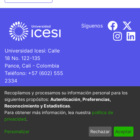
Síguenos
Universidad Icesi: Calle
18 No. 122-135
Pance, Cali - Colombia
Teléfono: +57 (602) 555
2334
ventanillaunica@icesi.edu.co
Recopilamos y procesamos su información personal para los
siguientes propósitos:
Autenticación, Preferencias,
La Universidad Icesi es una Institución de Educación
Reconocimiento y Estadísticas
.
Superior que se encuentra sujeta a inspección y vigilancia
Para obtener más información, lea nuestra
política de
por parte del Ministerio de Educación Nacional.
privacidad
.
Cookie
Privacy
End User
Send
Personalizar
Rechazar
Aceptar
settings
policy
Agreement
Feedback