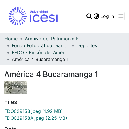
(curren
Log In
Communities & Collec
All of DSpace
Home
Archivo del Patrimonio Fotográfico y Fílmico del Valle del Cauca
Fondo Fotográfico Diario Occidente
Deportes
Statistics
FFDO - Rincón del América - Patrimonial
América 4 Bucaramanga 1
América 4 Bucaramanga 1
Files
FDO029158.jpeg
(1.92 MB)
FDO029158A.jpeg
(2.25 MB)