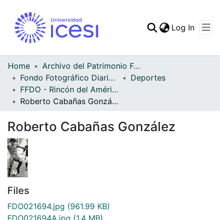
(curren
Log In
Communities & Collec
All of DSpace
Home
Archivo del Patrimonio Fotográfico y Fílmico del Valle del Cauca
Fondo Fotográfico Diario Occidente
Deportes
Statistics
FFDO - Rincón del América - Patrimonial
Roberto Cabañas González
Roberto Cabañas González
Files
FDO021694.jpg
(961.99 KB)
FDO021694A.jpg
(1.4 MB)