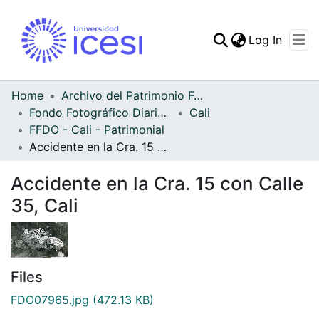
(curren
Log In
Communities & Collec
All of DSpace
Home
Archivo del Patrimonio Fotográfico y Fílmico del Valle del Cauca
Fondo Fotográfico Diario Occidente
Cali
Statistics
FFDO - Cali - Patrimonial
Accidente en la Cra. 15 con Calle 35, Cali
Accidente en la Cra. 15 con Calle
35, Cali
Files
FDO07965.jpg
(472.13 KB)