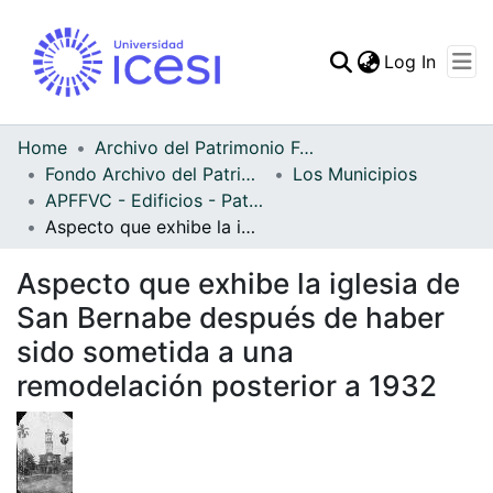
(curren
Log In
Communities & Collec
All of DSpace
Home
Archivo del Patrimonio Fotográfico y Fílmico del Valle del Cauca
Fondo Archivo del Patrimonio Fotográfico y Fílmico del Valle del Cauca
Los Municipios
Statistics
APFFVC - Edificios - Patrimonial
Aspecto que exhibe la iglesia de San Bernabe después de haber sido sometida a una remodelación posterior a 1932
Aspecto que exhibe la iglesia de
San Bernabe después de haber
sido sometida a una
remodelación posterior a 1932