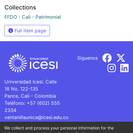
Collections
FFDO - Cali - Patrimonial
Full item page
Síguenos
Universidad Icesi: Calle
18 No. 122-135
Pance, Cali - Colombia
Teléfono: +57 (602) 555
2334
ventanillaunica@icesi.edu.co
We collect and process your personal information for the
La Universidad Icesi es una Institución de Educación