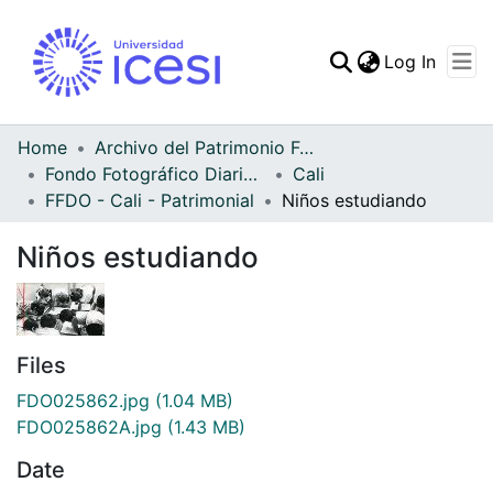
(curren
Log In
Communities & Collec
All of DSpace
Home
Archivo del Patrimonio Fotográfico y Fílmico del Valle del Cauca
Fondo Fotográfico Diario Occidente
Cali
Statistics
FFDO - Cali - Patrimonial
Niños estudiando
Niños estudiando
Files
FDO025862.jpg
(1.04 MB)
FDO025862A.jpg
(1.43 MB)
Date