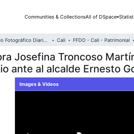
Communities & Collections
All of DSpace
Statist
Fondo Fotográfico Diario Occidente
Cali
FFDO - Cali - Patrimonial
ora Josefina Troncoso Martí
io ante al alcalde Ernesto 
Images & Videos
Slide 1 of 1