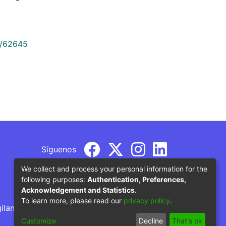
9/62645
Síguenos
We collect and process your personal information for the
following purposes:
Authentication, Preferences,
Acknowledgement and Statistics
.
To learn more, please read our
privacy policy
.
gilancia por parte del Ministerio de Educación
Customize
Decline
That's ok