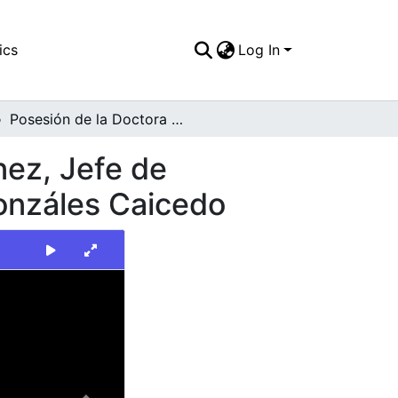
ics
Log In
Posesión de la Doctora Josefina Troncoso Martínez, Jefe de personal del municipio ante al alcalde Ernesto Gonzáles Caicedo
nez, Jefe de
Gonzáles Caicedo