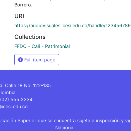
Borrero.
URI
https://audiovisuales.icesi.edu.co/handle/12345678
Collections
FFDO - Cali - Patrimonial
Full item page
si: Calle 18 No. 122-135
olombia
(602) 555 2334
@icesi.edu.co
ucación Superior que se encuentra sujeta a inspección y vi
Nacional.