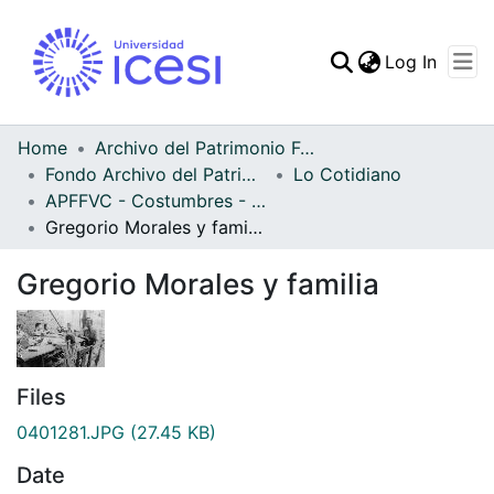
(curren
Log In
Communities & Collec
All of DSpace
Home
Archivo del Patrimonio Fotográfico y Fílmico del Valle del Cauca
Fondo Archivo del Patrimonio Fotográfico y Fílmico del Valle del Cauca
Lo Cotidiano
Statistics
APFFVC - Costumbres - Patrimonial
Gregorio Morales y familia
Gregorio Morales y familia
Files
0401281.JPG
(27.45 KB)
Date