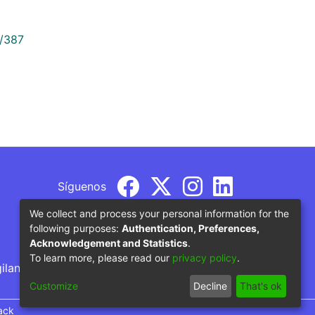
9/387
Síguenos
We collect and process your personal information for the
following purposes:
Authentication, Preferences,
Acknowledgement and Statistics
.
To learn more, please read our
privacy policy
.
gilancia por parte del Ministerio de Educación
Customize
Decline
That's ok
ack