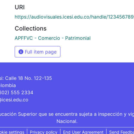
URI
https://audiovisuales.icesi.edu.co/handle/12345678
Collections
APFFVC - Comercio - Patrimonial
Full item page
si: Calle 18 No. 122-135
olombia
(602) 555 2334
@icesi.edu.co
ucación Superior que se encuentra sujeta a inspección y vi
Nacional.
okie settings
Privacy policy
End User Agreement
Send Feedb