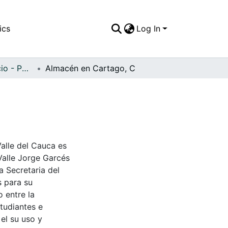
ics
Log In
APFFVC - Comercio - Patrimonial
Almacén en Cartago, C
Valle del Cauca es
Valle Jorge Garcés
a Secretaria del
s para su
 entre la
tudiantes e
 el su uso y