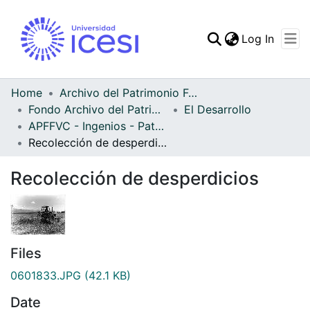
(curren
Log In
Communities & Collec
All of DSpace
Home
Archivo del Patrimonio Fotográfico y Fílmico del Valle del Cauca
Fondo Archivo del Patrimonio Fotográfico y Fílmico del Valle del Cauca
El Desarrollo
Statistics
APFFVC - Ingenios - Patrimonial
Recolección de desperdicios
Recolección de desperdicios
Files
0601833.JPG
(42.1 KB)
Date