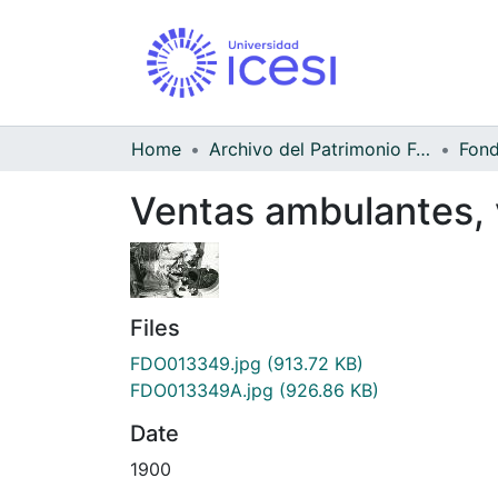
Home
Archivo del Patrimonio Fotográfico y Fílmico del Valle del Cauca
Ventas ambulantes, 
Files
FDO013349.jpg
(913.72 KB)
FDO013349A.jpg
(926.86 KB)
Date
1900