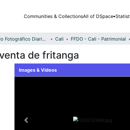
Communities & Collections
All of DSpace
Statist
Fondo Fotográfico Diario Occidente
Cali
FFDO - Cali - Patrimonial
venta de fritanga
Images & Videos
Slide 1 of 2
Previous