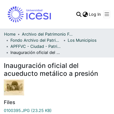
(curren
Log In
Communities & Collec
All of DSpace
Home
Archivo del Patrimonio Fotográfico y Fílmico del Valle del Cauca
Fondo Archivo del Patrimonio Fotográfico y Fílmico del Valle del Cauca
Los Municipios
Statistics
APFFVC - Ciudad - Patrimonial
Inauguración oficial del acueducto metálico a presión
Inauguración oficial del
acueducto metálico a presión
Files
0100395.JPG
(23.25 KB)