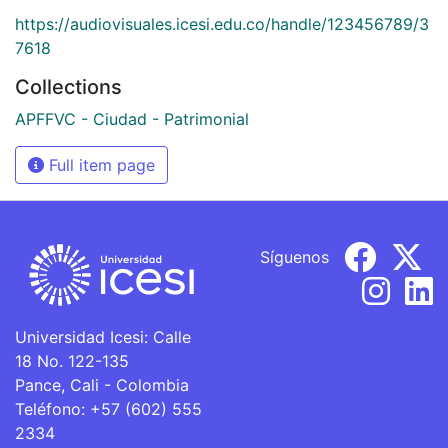
https://audiovisuales.icesi.edu.co/handle/123456789/3
7618
Collections
APFFVC - Ciudad - Patrimonial
Full item page
Síguenos
Universidad Icesi: Calle
18 No. 122-135
Pance, Cali - Colombia
Teléfono: +57 (602) 555
2334