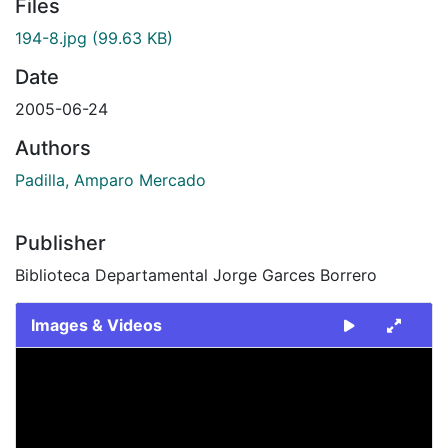
Files
194-8.jpg
(99.63 KB)
Date
2005-06-24
Authors
Padilla, Amparo Mercado
Publisher
Biblioteca Departamental Jorge Garces Borrero
Images & Videos
Slide 1 of 1