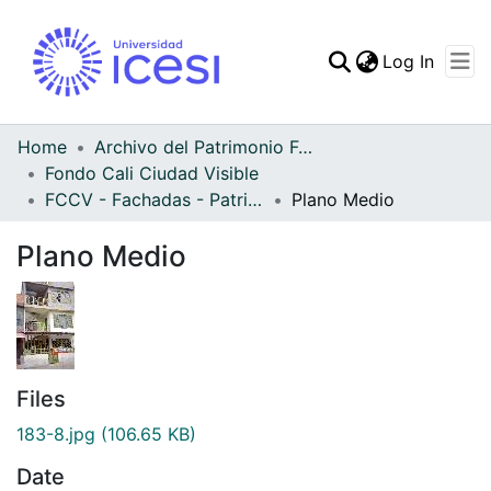
(curren
Log In
Communities & Collec
All of DSpace
Home
Archivo del Patrimonio Fotográfico y Fílmico del Valle del Cauca
Fondo Cali Ciudad Visible
Statistics
FCCV - Fachadas - Patrimonial
Plano Medio
Plano Medio
Files
183-8.jpg
(106.65 KB)
Date