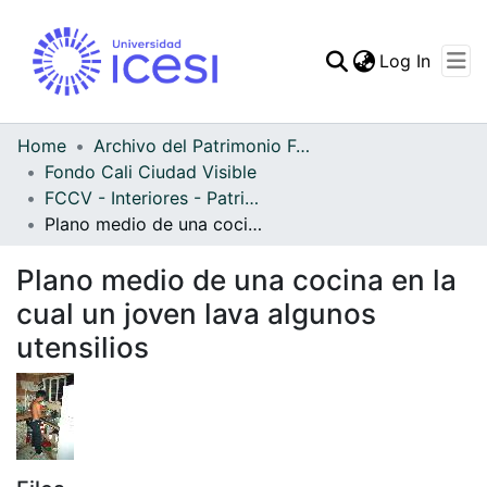
(curren
Log In
Communities & Collec
All of DSpace
Home
Archivo del Patrimonio Fotográfico y Fílmico del Valle del Cauca
Fondo Cali Ciudad Visible
Statistics
FCCV - Interiores - Patrimonial
Plano medio de una cocina en la cual un joven lava algunos utensilios
Plano medio de una cocina en la
cual un joven lava algunos
utensilios