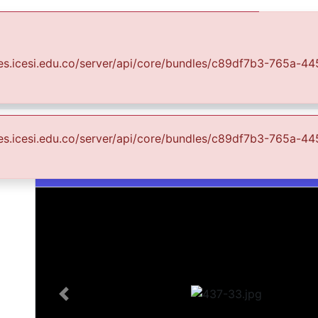
Communities & Collections
All of DSpace
Statist
suales.icesi.edu.co/server/api/core/bundles/c89df7b3-765a
o Cali Ciudad Visible
FCCV - Naturaleza - Patrimonial
Prim
es
suales.icesi.edu.co/server/api/core/bundles/c89df7b3-765a
Images & Videos
Slide 1 of 1
Previous