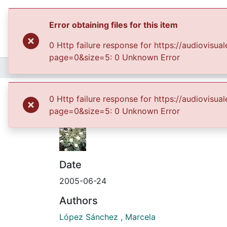
Error obtaining files for this item
0 Http failure response for https://audiovi
page=0&size=5: 0 Unknown Error
Home
Archivo del Patrimonio Fotográfico y Fílmico del Valle del Cauca
Fond
Primer plano de flor
0 Http failure response for https://audiovi
page=0&size=5: 0 Unknown Error
Date
2005-06-24
Authors
López Sánchez , Marcela