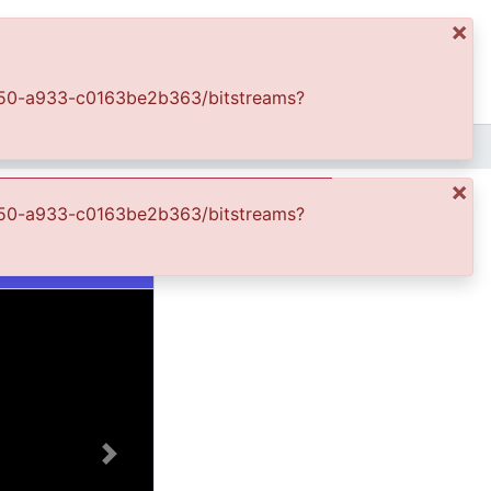
×
ics
Log In
-4450-a933-c0163be2b363/bitstreams?
er plano de flores
×
-4450-a933-c0163be2b363/bitstreams?
Next