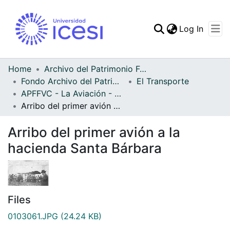
(curren
Log In
Communities & Collec
All of DSpace
Home
Archivo del Patrimonio Fotográfico y Fílmico del Valle del Cauca
Fondo Archivo del Patrimonio Fotográfico y Fílmico del Valle del Cauca
El Transporte
Statistics
APFFVC - La Aviación - Patrimonial
Arribo del primer avión a la hacienda Santa Bárbara
Arribo del primer avión a la
hacienda Santa Bárbara
Files
0103061.JPG
(24.24 KB)