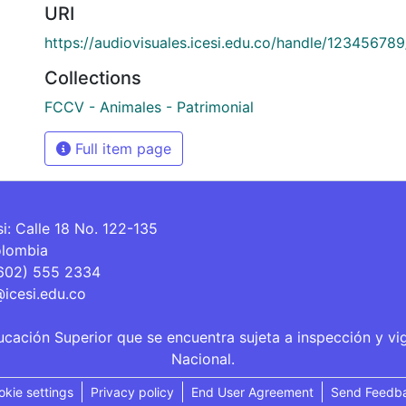
URI
https://audiovisuales.icesi.edu.co/handle/12345678
Collections
FCCV - Animales - Patrimonial
Full item page
si: Calle 18 No. 122-135
olombia
(602) 555 2334
@icesi.edu.co
ucación Superior que se encuentra sujeta a inspección y vi
Nacional.
okie settings
Privacy policy
End User Agreement
Send Feedb