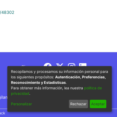
9/48302
Síguenos
Recopilamos y procesamos su información personal para
los siguientes propósitos:
Autenticación, Preferencias,
Reconocimiento y Estadísticas
.
Para obtener más información, lea nuestra
política de
privacidad
.
gilancia por parte del Ministerio de Educación
Personalizar
Rechazar
Aceptar
ack