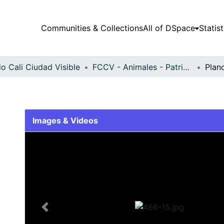
Communities & Collections
All of DSpace
Statist
o Cali Ciudad Visible
FCCV - Animales - Patrimonial
Plan
Images & Videos
Slide 1 of 1
Previous