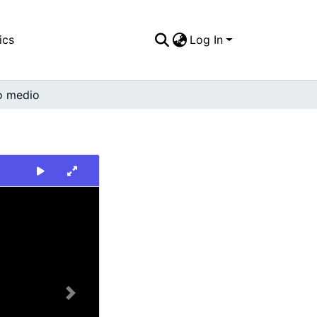
ics
Log In
o medio
Next