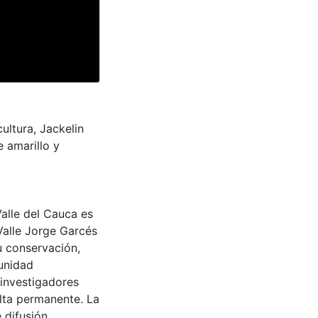
ultura, Jackelin
 amarillo y
Valle del Cauca es
Valle Jorge Garcés
u conservación,
munidad
 investigadores
ulta permanente. La
 difusión,