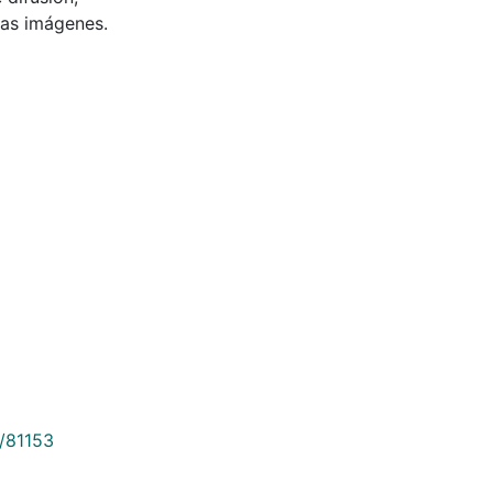
 las imágenes.
9/81153