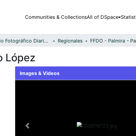
Communities & Collections
All of DSpace
Statist
Fondo Fotográfico Diario Occidente
Regionales
so López
Images & Videos
Slide 1 of 2
Previous