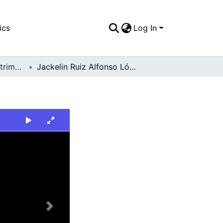
ics
Log In
FFDO - Palmira - Patrimonial
Jackelin Ruiz Alfonso López
Next