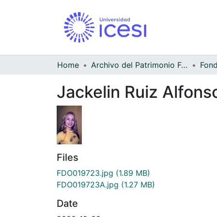
Home
Archivo del Patrimonio Fotográfico y Fílmico del Valle del Cauca
Jackelin Ruiz Alfon
Files
FDO019723.jpg
(1.89 MB)
FDO019723A.jpg
(1.27 MB)
Date