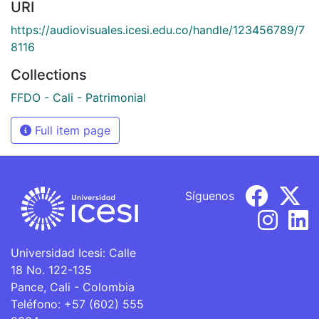
URI
https://audiovisuales.icesi.edu.co/handle/123456789/7
8116
Collections
FFDO - Cali - Patrimonial
Full item page
Síguenos
Universidad Icesi: Calle
18 No. 122-135
Pance, Cali - Colombia
Teléfono: +57 (602) 555