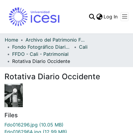
(curren
Log In
Communities & Collec
All of DSpace
Home
Archivo del Patrimonio Fotográfico y Fílmico del Valle del Cauca
Fondo Fotográfico Diario Occidente
Cali
Statistics
FFDO - Cali - Patrimonial
Rotativa Diario Occidente
Rotativa Diario Occidente
Files
Fdo016296.jpg
(10.05 MB)
Fdo016296A.jpg
(12.99 MB)