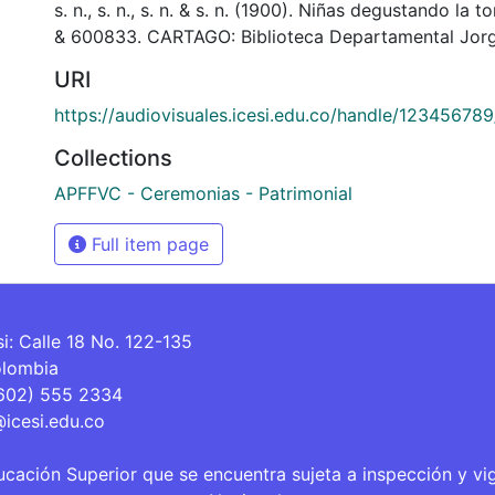
s. n., s. n., s. n. & s. n. (1900). Niñas degustando la 
& 600833. CARTAGO: Biblioteca Departamental Jorg
URI
https://audiovisuales.icesi.edu.co/handle/12345678
Collections
APFFVC - Ceremonias - Patrimonial
Full item page
si: Calle 18 No. 122-135
olombia
(602) 555 2334
@icesi.edu.co
ucación Superior que se encuentra sujeta a inspección y vi