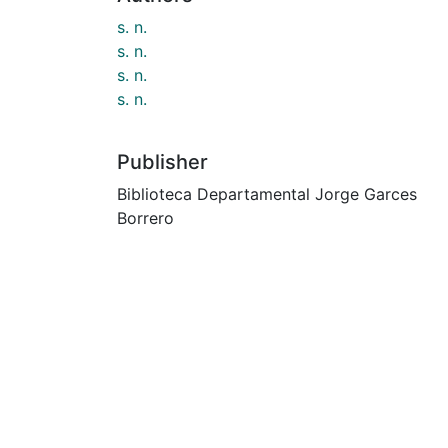
s. n.
s. n.
s. n.
s. n.
Publisher
Biblioteca Departamental Jorge Garces
Borrero