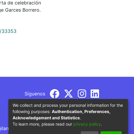
torta de celebración
e Garces Borrero.
9/33353
Síguenos
We collect and process your personal information for the
following purposes:
Authentication, Preferences,
Acknowledgement and Statistics
.
To learn more, please read our
privacy policy
.
gilancia por parte del Ministerio de Educación