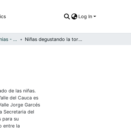
ics
Log In
APFFVC - Ceremonias - Patrimonial
Niñas degustando la torta de celebración
o de las niñas.
Valle del Cauca es
Valle Jorge Garcés
a Secretaria del
s para su
 entre la