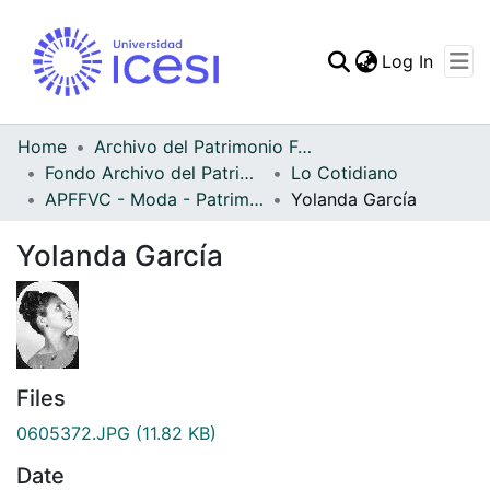
(curren
Log In
Communities & Collec
All of DSpace
Home
Archivo del Patrimonio Fotográfico y Fílmico del Valle del Cauca
Fondo Archivo del Patrimonio Fotográfico y Fílmico del Valle del Cauca
Lo Cotidiano
Statistics
APFFVC - Moda - Patrimonial
Yolanda García
Yolanda García
Files
0605372.JPG
(11.82 KB)
Date