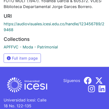
FOTO MULT (1947). Yolanda García & 605372. VIJES:
Biblioteca Departamental Jorge Garces Borrero.
URI
https://audiovisuales.icesi.edu.co/handle/123456789/2
9468
Collections
APFFVC - Moda - Patrimonial
Full item page
Síguenos
Universidad Icesi: Calle
18 No. 122-135