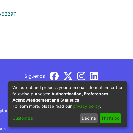
9/52297
Síguenos
We collect and process your personal information for the
following purposes:
Authentication, Preferences,
Acknowledgement and Statistics
.
To learn more, please read our
privacy policy
.
gilancia por parte del Ministerio de Educación
Customize
Decline
That's ok
ack