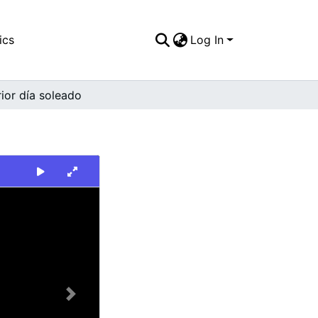
ics
Log In
rior día soleado
Next