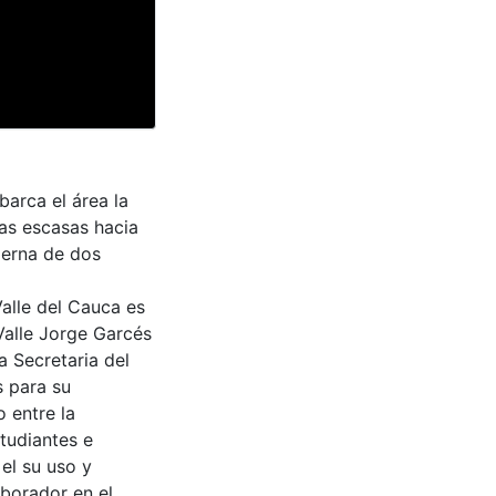
barca el área la
as escasas hacia
derna de dos
Valle del Cauca es
Valle Jorge Garcés
a Secretaria del
s para su
 entre la
tudiantes e
 el su uso y
aborador en el