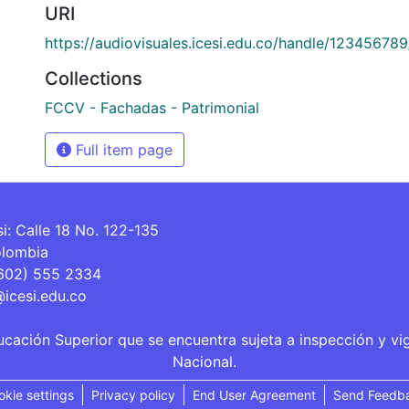
URI
https://audiovisuales.icesi.edu.co/handle/12345678
Collections
FCCV - Fachadas - Patrimonial
Full item page
si: Calle 18 No. 122-135
olombia
(602) 555 2334
@icesi.edu.co
ucación Superior que se encuentra sujeta a inspección y vi
Nacional.
okie settings
Privacy policy
End User Agreement
Send Feedb