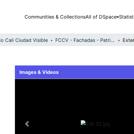
Communities & Collections
All of DSpace
Statist
o Cali Ciudad Visible
FCCV - Fachadas - Patrimonial
Exte
Images & Videos
Slide 1 of 1
Previous