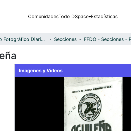
Comunidades
Todo DSpace
Estadísticas
Fondo Fotográfico Diario Occidente
Secciones
leña
Imagenes y Videos
Slide 1 of 1