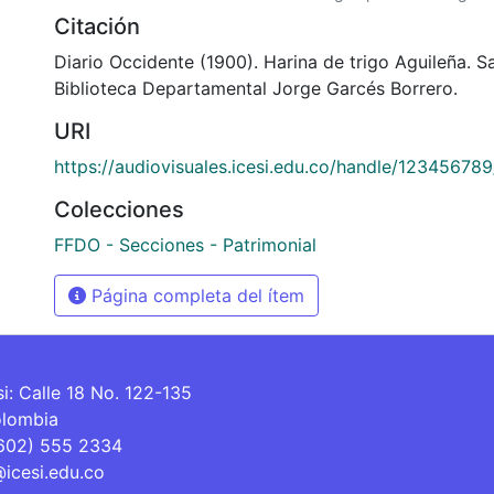
Citación
Diario Occidente (1900). Harina de trigo Aguileña. S
Biblioteca Departamental Jorge Garcés Borrero.
URI
https://audiovisuales.icesi.edu.co/handle/12345678
Colecciones
FFDO - Secciones - Patrimonial
Página completa del ítem
si: Calle 18 No. 122-135
olombia
(602) 555 2334
@icesi.edu.co