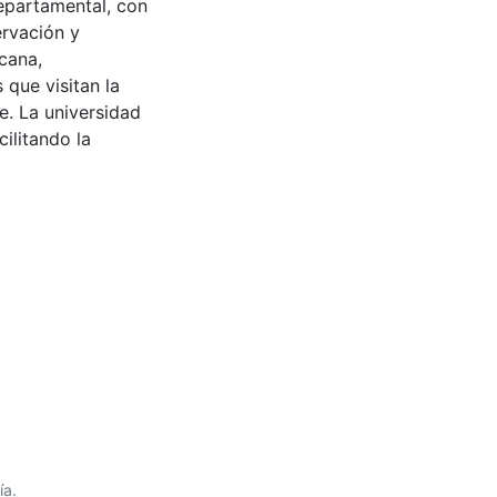
epartamental, con
ervación y
cana,
 que visitan la
e. La universidad
cilitando la
ía.