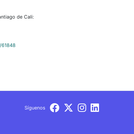
antiago de Cali:
9/61848
Síguenos