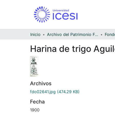
Inicio
Archivo del Patrimonio Fotográfico y Fílmico del Valle del Cauca
Harina de trigo Agui
Archivos
fdo02641.jpg
(474.29 KB)
Fecha
1900