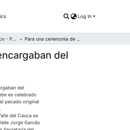
ics
Log In
APFFVC - Religiosos - Patrimonial
Para una ceremonia de bautizo, los padrinos se encargaban del atuendo del niño que "cargaban"
 encargaban del
argaban del
bebe es celebrado
l pecado original
.
Valle del Cauca es
Valle Jorge Garcés
a Secretaria del