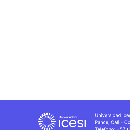
Universidad Ice
Pance, Cali - C
Teléfono: +57 