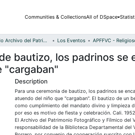
Communities & Collections
All of DSpace
Statist
Fondo Archivo del Patrimonio Fotográfico y Fílmico del Valle del Cauca
Los Eventos
de bautizo, los padrinos se
e "cargaban"
Description
Para una ceremonia de bautizo, los padrinos se enc
atuendo del niño que "cargaban". El bautizo de un 
como cumplimiento del mandato divino y limpieza de
por eso es motivo de fiesta y celebración. Cali. 1952
El Archivo del Patrimonio Fotográfico y Fílmico del 
responsabilidad de la Biblioteca Departamental del 
Borrero, por convenio de cooperación suscrito con l