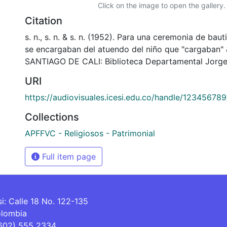
Click on the image to open the gallery.
Citation
s. n., s. n. & s. n. (1952). Para una ceremonia de baut
se encargaban del atuendo del niño que "cargaban"
SANTIAGO DE CALI: Biblioteca Departamental Jorge
URI
https://audiovisuales.icesi.edu.co/handle/12345678
Collections
APFFVC - Religiosos - Patrimonial
Full item page
si: Calle 18 No. 122-135
olombia
(602) 555 2334