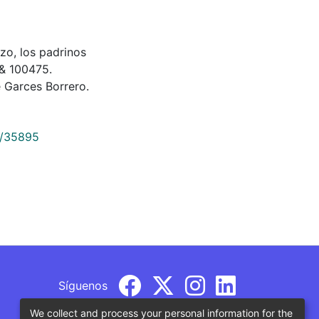
izo, los padrinos
 & 100475.
 Garces Borrero.
9/35895
Síguenos
We collect and process your personal information for the