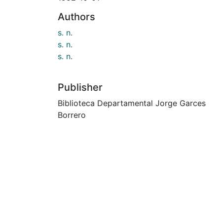
Authors
s. n.
s. n.
s. n.
Publisher
Biblioteca Departamental Jorge Garces
Borrero