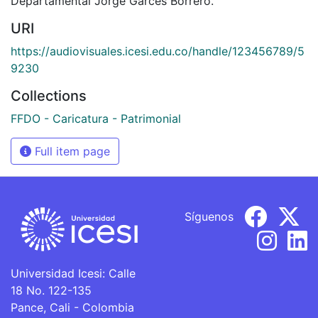
Departamental Jorge Garcés Borrero.
URI
https://audiovisuales.icesi.edu.co/handle/123456789/5
9230
Collections
FFDO - Caricatura - Patrimonial
Full item page
Síguenos
Universidad Icesi: Calle
18 No. 122-135
Pance, Cali - Colombia