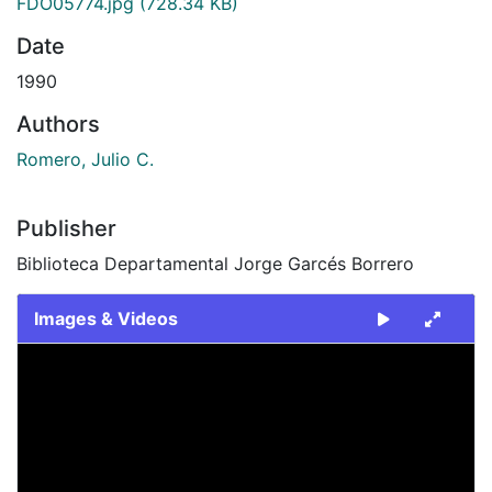
FDO05774.jpg
(728.34 KB)
Date
1990
Authors
Romero, Julio C.
Publisher
Biblioteca Departamental Jorge Garcés Borrero
Images & Videos
Slide 1 of 1