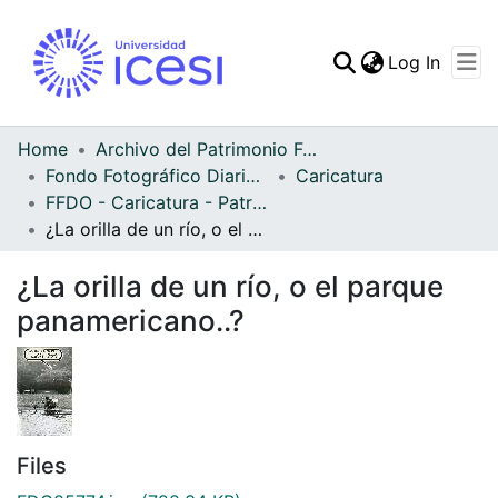
(curren
Log In
Communities & Collec
All of DSpace
Home
Archivo del Patrimonio Fotográfico y Fílmico del Valle del Cauca
Fondo Fotográfico Diario Occidente
Caricatura
Statistics
FFDO - Caricatura - Patrimonial
¿La orilla de un río, o el parque panamericano..?
¿La orilla de un río, o el parque
panamericano..?
Files