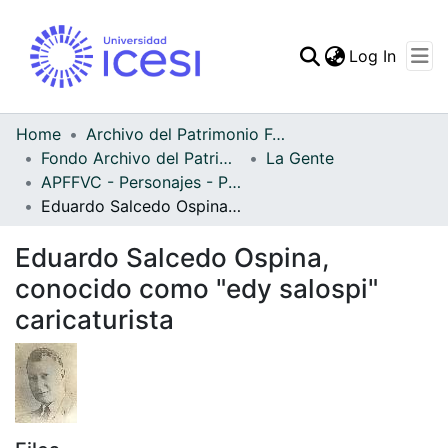
(curren
Log In
Communities & Collec
All of DSpace
Home
Archivo del Patrimonio Fotográfico y Fílmico del Valle del Cauca
Fondo Archivo del Patrimonio Fotográfico y Fílmico del Valle del Cauca
La Gente
Statistics
APFFVC - Personajes - Patrimonial
Eduardo Salcedo Ospina, conocido como "edy salospi" caricaturista
Eduardo Salcedo Ospina,
conocido como "edy salospi"
caricaturista