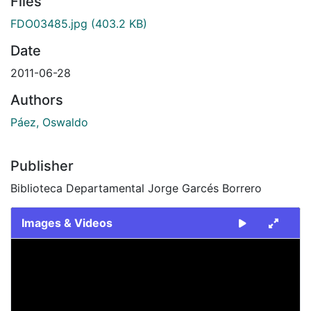
Files
FDO03485.jpg
(403.2 KB)
Date
2011-06-28
Authors
Páez, Oswaldo
Publisher
Biblioteca Departamental Jorge Garcés Borrero
Images & Videos
Slide 1 of 1