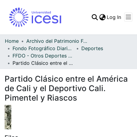
(curren
Log In
Communities & Collec
All of DSpace
Home
Archivo del Patrimonio Fotográfico y Fílmico del Valle del Cauca
Fondo Fotográfico Diario Occidente
Deportes
Statistics
FFDO - Otros Deportes - Patrimonial
Partido Clásico entre el América de Cali y el Deportivo Cali. Pimentel y Riascos
Partido Clásico entre el América
de Cali y el Deportivo Cali.
Pimentel y Riascos