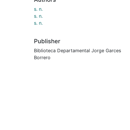
s. n.
s. n.
s. n.
Publisher
Biblioteca Departamental Jorge Garces
Borrero