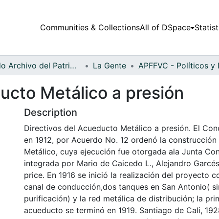
Communities & Collections
All of DSpace
Statist
Fondo Archivo del Patrimonio Fotográfico y Fílmico del Valle del Cauca
La Gente
ucto Metálico a presión
Description
Directivos del Acueducto Metálico a presión. El Con
en 1912, por Acuerdo No. 12 ordenó la construcción
Metálico, cuya ejecución fue otorgada ala Junta Co
integrada por Mario de Caicedo L., Alejandro Garcé
price. En 1916 se inició la realización del proyecto c
canal de conducción,dos tanques en San Antonio( si
purificación) y la red metálica de distribución; la pr
acueducto se terminó en 1919. Santiago de Cali, 192