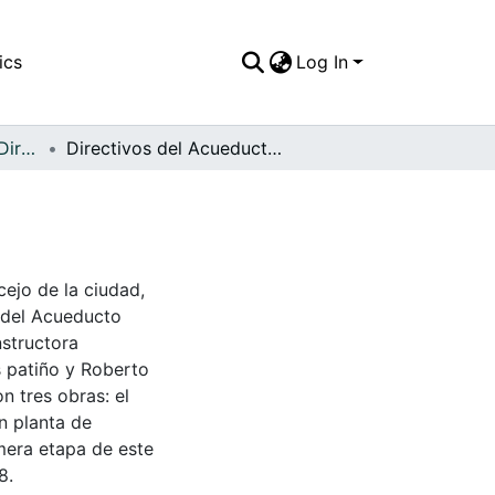
ics
Log In
APFFVC - Políticos y Dirigentes - Patrimonial
Directivos del Acueducto Metálico a presión
cejo de la ciudad,
 del Acueducto
nstructora
s patiño y Roberto
on tres obras: el
n planta de
imera etapa de este
8.