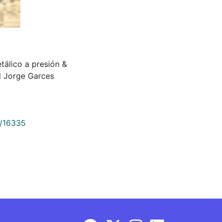
etálico a presión &
l Jorge Garces
9/16335