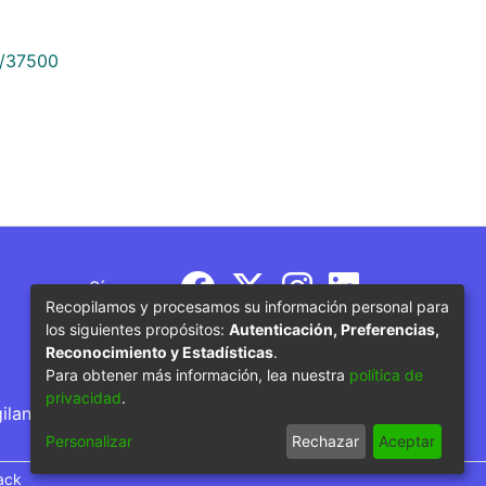
9/37500
Síguenos
Recopilamos y procesamos su información personal para
los siguientes propósitos:
Autenticación, Preferencias,
Reconocimiento y Estadísticas
.
Para obtener más información, lea nuestra
política de
privacidad
.
gilancia por parte del Ministerio de Educación
Personalizar
Rechazar
Aceptar
ack