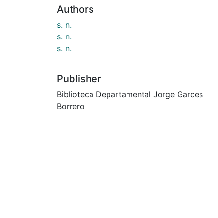
Authors
s. n.
s. n.
s. n.
Publisher
Biblioteca Departamental Jorge Garces
Borrero