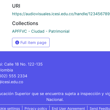
URI
https://audiovisuales.icesi.edu.co/handle/12345678
Collections
APFFVC - Ciudad - Patrimonial
Full item page
si: Calle 18 No. 122-135
olombia
(602) 555 2334
@icesi.edu.co
ucación Superior que se encuentra sujeta a inspección y vi
Nacional.
okie settings
Privacy policy
End User Agreement
Send Feedb