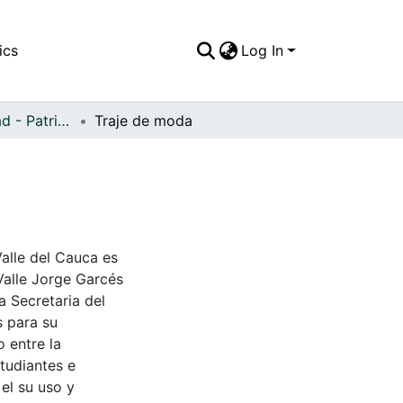
ics
Log In
APFFVC - Ciudad - Patrimonial
Traje de moda
Valle del Cauca es
Valle Jorge Garcés
a Secretaria del
s para su
 entre la
tudiantes e
 el su uso y