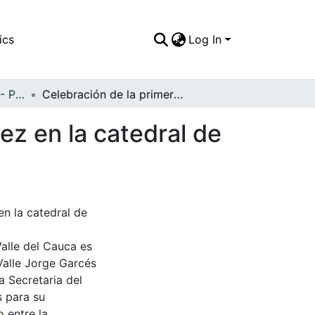
ics
Log In
APFFVC - Personajes - Patrimonial
Celebración de la primera comunión de Eva Gómez en la catedral de Manizalez
z en la catedral de
n la catedral de
Valle del Cauca es
Valle Jorge Garcés
a Secretaria del
s para su
 entre la