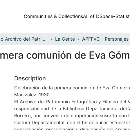
Communities & Collections
All of DSpace
Statist
Fondo Archivo del Patrimonio Fotográfico y Fílmico del Valle del Cauca
La Gente
rimera comunión de Eva Góme
Description
Celebración de la primera comunión de Eva Gómez e
Manizalez. 1930.
El Archivo del Patrimonio Fotográfico y Fílmico del 
responsabilidad de la Biblioteca Departamental del 
Borrero, por convenio de cooperación suscrito con l
Cultura Departamental, con el fin de aunar esfuerzo
conservación, preservación y divulgación del Archivo