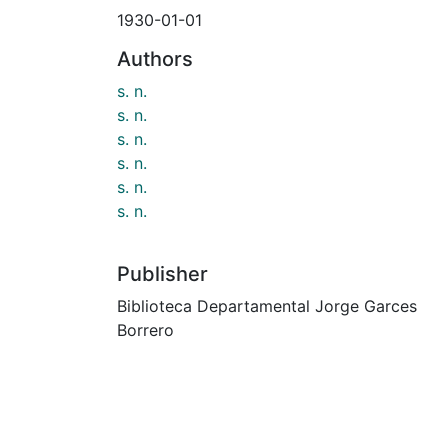
1930-01-01
Authors
s. n.
s. n.
s. n.
s. n.
s. n.
s. n.
Publisher
Biblioteca Departamental Jorge Garces
Borrero