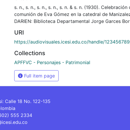
s. n., s. n., s. n., s. n., s. n. & s. n. (1930). Celebració
comunión de Eva Gómez en la catedral de Manizale
DARIEN: Biblioteca Departamental Jorge Garces Bor
URI
https://audiovisuales.icesi.edu.co/handle/12345678
Collections
APFFVC - Personajes - Patrimonial
Full item page
si: Calle 18 No. 122-135
olombia
(602) 555 2334
@icesi.edu.co