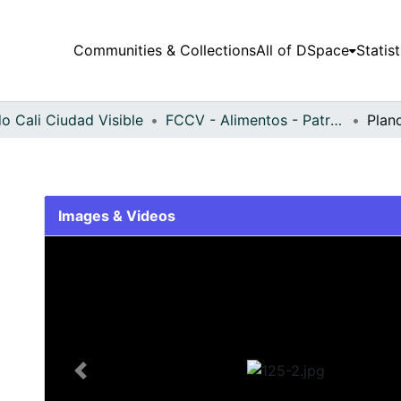
Communities & Collections
All of DSpace
Statist
o Cali Ciudad Visible
FCCV - Alimentos - Patrimonial
Plan
Images & Videos
Slide 1 of 1
Previous