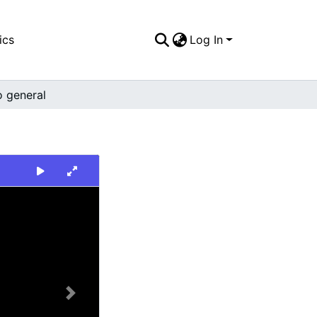
ics
Log In
o general
Next