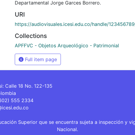
Departamental Jorge Garces Borrero.
URI
https://audiovisuales.icesi.edu.co/handle/12345678
Collections
APFFVC - Objetos Arqueológico - Patrimonial
Full item page
si: Calle 18 No. 122-135
olombia
(602) 555 2334
@icesi.edu.co
ucación Superior que se encuentra sujeta a inspección y vi
Nacional.