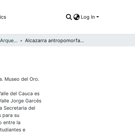
ics
Log In
APFFVC - Objetos Arqueológico - Patrimonial
Alcazarra antropomorfa doble
a. Museo del Oro.
Valle del Cauca es
Valle Jorge Garcés
a Secretaria del
s para su
 entre la
tudiantes e