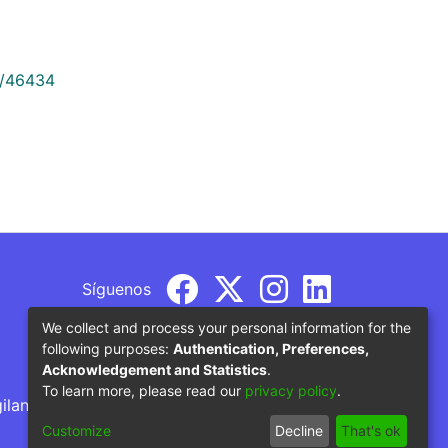
9/46434
Síguenos
We collect and process your personal information for the
following purposes:
Authentication, Preferences,
Acknowledgement and Statistics
.
To learn more, please read our
privacy policy
.
gilancia por parte del Ministerio de Educación
Customize
Decline
That's ok