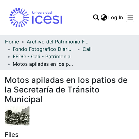
(curren
Log In
Communities & Collec
All of DSpace
Home
Archivo del Patrimonio Fotográfico y Fílmico del Valle del Cauca
Fondo Fotográfico Diario Occidente
Cali
Statistics
FFDO - Cali - Patrimonial
Motos apiladas en los patios de la Secretaría de Tránsito Municipal
Motos apiladas en los patios de
la Secretaría de Tránsito
Municipal
Files