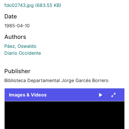
fdo02743.jpg
(683.55 KB)
Date
1985-04-10
Authors
Páez, Oswaldo
Diario Occidente
Publisher
Biblioteca Departamental Jorge Garcés Borrero
Images & Videos
Slide 1 of 1