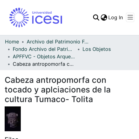
(curren
Log In
Communities & Collec
All of DSpace
Home
Archivo del Patrimonio Fotográfico y Fílmico del Valle del Cauca
Fondo Archivo del Patrimonio Fotográfico y Fílmico del Valle del Cauca
Los Objetos
Statistics
APFFVC - Objetos Arqueológico - Patrimonial
Cabeza antropomorfa con tocado y aplciaciones de la cultura Tumaco- Tolita
Cabeza antropomorfa con
tocado y aplciaciones de la
cultura Tumaco- Tolita