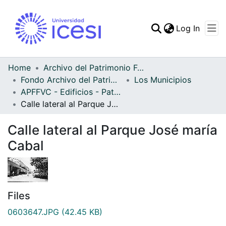
(curren
Log In
Communities & Collec
All of DSpace
Home
Archivo del Patrimonio Fotográfico y Fílmico del Valle del Cauca
Fondo Archivo del Patrimonio Fotográfico y Fílmico del Valle del Cauca
Los Municipios
Statistics
APFFVC - Edificios - Patrimonial
Calle lateral al Parque José maría Cabal
Calle lateral al Parque José maría
Cabal
Files
0603647.JPG
(42.45 KB)