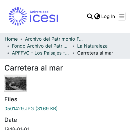
(curren
Log In
Communities & Collec
All of DSpace
Home
Archivo del Patrimonio Fotográfico y Fílmico del Valle del Cauca
Fondo Archivo del Patrimonio Fotográfico y Fílmico del Valle del Cauca
La Naturaleza
Statistics
APFFVC - Los Paisajes - Patrimonial
Carretera al mar
Carretera al mar
Files
0501429.JPG
(31.69 KB)
Date
1948-01-01