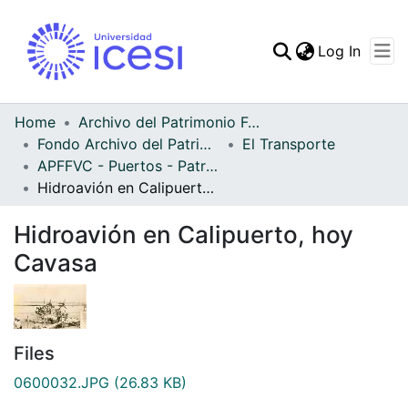
(curren
Log In
Communities & Collec
All of DSpace
Home
Archivo del Patrimonio Fotográfico y Fílmico del Valle del Cauca
Fondo Archivo del Patrimonio Fotográfico y Fílmico del Valle del Cauca
El Transporte
Statistics
APFFVC - Puertos - Patrimonial
Hidroavión en Calipuerto, hoy Cavasa
Hidroavión en Calipuerto, hoy
Cavasa
Files
0600032.JPG
(26.83 KB)