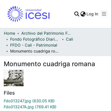
(curren
Log In
Communities & Collec
All of DSpace
Home
Archivo del Patrimonio Fotográfico y Fílmico del Valle del Cauca
Fondo Fotográfico Diario Occidente
Cali
Statistics
FFDO - Cali - Patrimonial
Monumento cuadriga romana
Monumento cuadriga romana
Files
Fdo013247.jpg
(630.05 KB)
Fdo013247A.jpg
(769.41 KB)