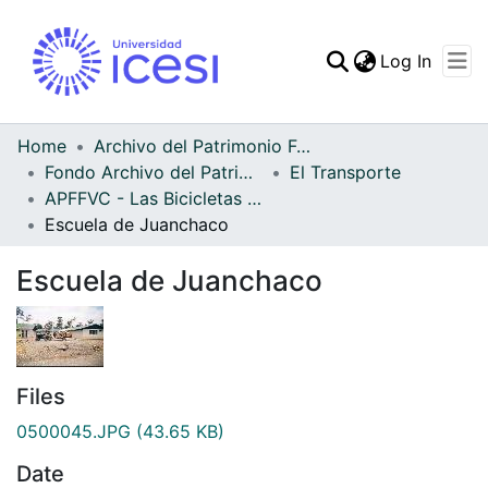
(curren
Log In
Communities & Collec
All of DSpace
Home
Archivo del Patrimonio Fotográfico y Fílmico del Valle del Cauca
Fondo Archivo del Patrimonio Fotográfico y Fílmico del Valle del Cauca
El Transporte
Statistics
APFFVC - Las Bicicletas y Ca - Patrimonial
Escuela de Juanchaco
Escuela de Juanchaco
Files
0500045.JPG
(43.65 KB)
Date