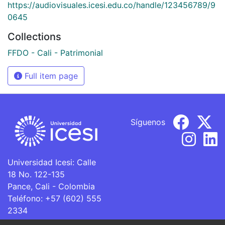
https://audiovisuales.icesi.edu.co/handle/123456789/9
0645
Collections
FFDO - Cali - Patrimonial
Full item page
Síguenos
Universidad Icesi: Calle
18 No. 122-135
Pance, Cali - Colombia
Teléfono: +57 (602) 555
2334
ventanillaunica@icesi.edu.co