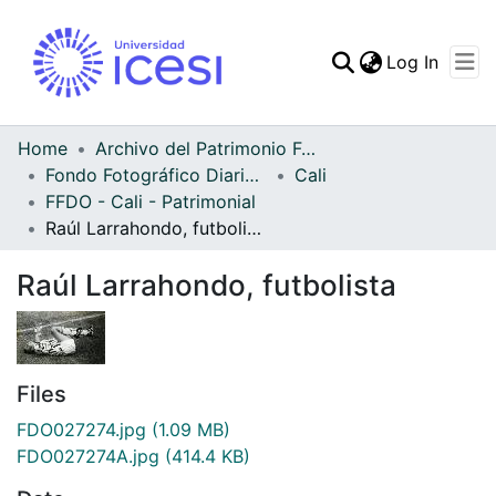
(curren
Log In
Communities & Collec
All of DSpace
Home
Archivo del Patrimonio Fotográfico y Fílmico del Valle del Cauca
Fondo Fotográfico Diario Occidente
Cali
Statistics
FFDO - Cali - Patrimonial
Raúl Larrahondo, futbolista
Raúl Larrahondo, futbolista
Files
FDO027274.jpg
(1.09 MB)
FDO027274A.jpg
(414.4 KB)