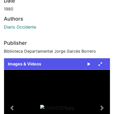
Date
1980
Authors
Diario Occidente
Publisher
Biblioteca Departamental Jorge Garcés Borrero
Images & Videos
Slide 1 of 2
Previous
Next