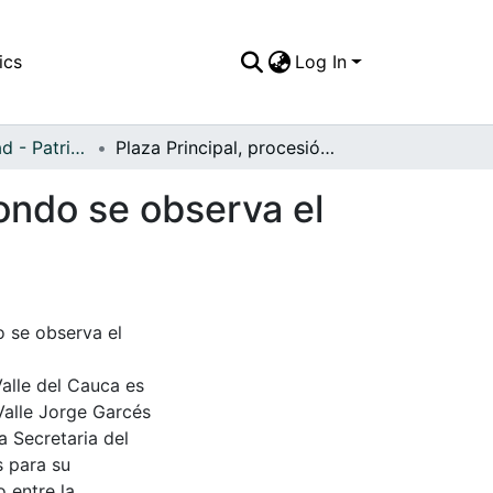
ics
Log In
APFFVC - Ciudad - Patrimonial
Plaza Principal, procesión de Semana Santa, al fondo se observa el teatro Sucre
fondo se observa el
o se observa el
Valle del Cauca es
Valle Jorge Garcés
a Secretaria del
s para su
 entre la