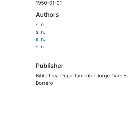
1950-01-01
Authors
s. n.
s. n.
s. n.
s. n.
Publisher
Biblioteca Departamental Jorge Garces
Borrero