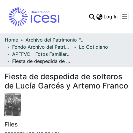
(curren
Log In
Communities & Collec
All of DSpace
Home
Archivo del Patrimonio Fotográfico y Fílmico del Valle del Cauca
Fondo Archivo del Patrimonio Fotográfico y Fílmico del Valle del Cauca
Lo Cotidiano
Statistics
APFFVC - Fotos Familiares - Patrimonial
Fiesta de despedida de solteros de Lucía Garcés y Artemo Franco
Fiesta de despedida de solteros
de Lucía Garcés y Artemo Franco
Files