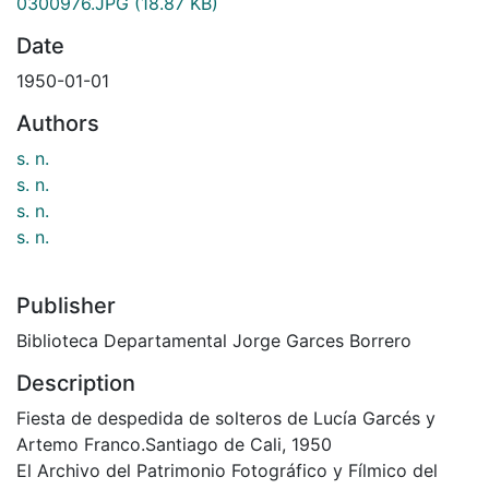
0300976.JPG
(18.87 KB)
Date
1950-01-01
Authors
s. n.
s. n.
s. n.
s. n.
Publisher
Biblioteca Departamental Jorge Garces Borrero
Description
Fiesta de despedida de solteros de Lucía Garcés y
Artemo Franco.Santiago de Cali, 1950
El Archivo del Patrimonio Fotográfico y Fílmico del