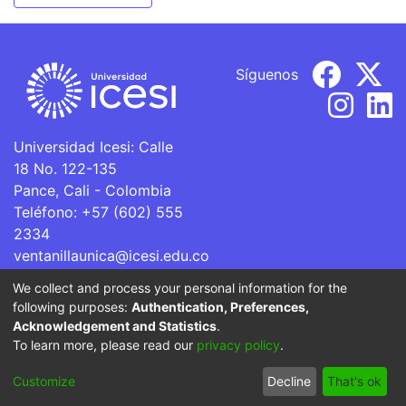
Síguenos
Universidad Icesi: Calle
18 No. 122-135
Pance, Cali - Colombia
Teléfono: +57 (602) 555
2334
ventanillaunica@icesi.edu.co
We collect and process your personal information for the
La Universidad Icesi es una Institución de Educación
following purposes:
Authentication, Preferences,
Superior que se encuentra sujeta a inspección y vigilancia
Acknowledgement and Statistics
.
por parte del Ministerio de Educación Nacional.
To learn more, please read our
privacy policy
.
Cookie
Privacy
End User
Send
Customize
Decline
That's ok
settings
policy
Agreement
Feedback