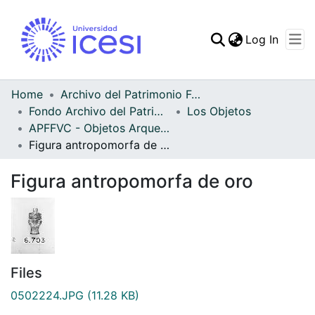
(curren
Log In
Communities & Collec
All of DSpace
Home
Archivo del Patrimonio Fotográfico y Fílmico del Valle del Cauca
Fondo Archivo del Patrimonio Fotográfico y Fílmico del Valle del Cauca
Los Objetos
Statistics
APFFVC - Objetos Arqueológico - Patrimonial
Figura antropomorfa de oro
Figura antropomorfa de oro
Files
0502224.JPG
(11.28 KB)